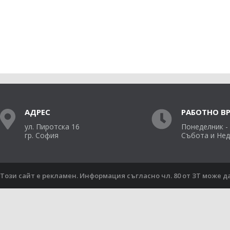
АДРЕС
РАБОТНО В
ул. Пиротска 16
Понеделник - П
гр. София
Събота и Нед
Този сайт е рекламен. Информация съгласно чл. 80 от ЗТ може д